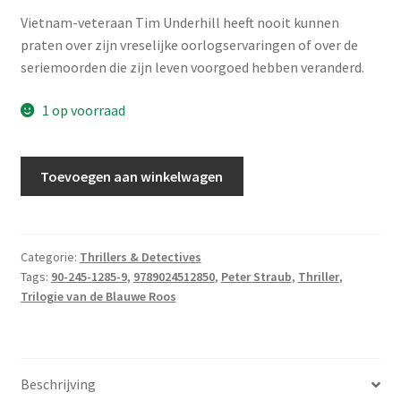
Vietnam-veteraan Tim Underhill heeft nooit kunnen
praten over zijn vreselijke oorlogservaringen of over de
seriemoorden die zijn leven voorgoed hebben veranderd.
1 op voorraad
Straub,
Toevoegen aan winkelwagen
Peter
-
Kelen
aantal
Categorie:
Thrillers & Detectives
Tags:
90-245-1285-9
,
9789024512850
,
Peter Straub
,
Thriller
,
Trilogie van de Blauwe Roos
Beschrijving