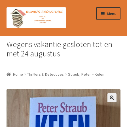
Ga
Ga
Menu
door
naar
naar
de
navigatie
inhoud
Home
Wegens vakantie gesloten tot en
Afrekenen
met 24 augustus
Algemene Voorwaarden
Home
Thrillers & Detectives
Straub, Peter – Kelen
Contact
Verzendkosten & Ophalen boeken
Winkelmand