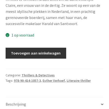
Claire, een vrouw van in de dertig. Ze woont op een van de
meest idyllische plekken in Nederland, in een prachtig
gerenoveerde boerderij, samen met haar man, de
succesvolle makelaar Harald van Santvoort.
1 op voorraad
Verhoef,
Toevoegen aan winkelwagen
Esther
-
Alles
te
Categorie:
Thrillers & Detectives
Tags:
978-90-414-1057-3
,
Esther Verhoef
,
Literaire thriller
verliezen
aantal
Beschrijving