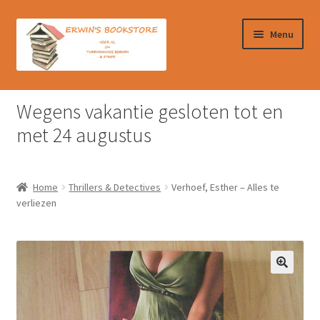
Ga
Ga
Menu
door
naar
naar
de
navigatie
inhoud
Home
Wegens vakantie gesloten tot en
Afrekenen
met 24 augustus
Algemene Voorwaarden
Home
Thrillers & Detectives
Verhoef, Esther – Alles te
Contact
verliezen
Verzendkosten & Ophalen boeken
Winkelmand