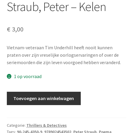
Straub, Peter – Kelen
€
3,00
Vietnam-veteraan Tim Underhill heeft nooit kunnen
praten over zijn vreselijke oorlogservaringen of over de
seriemoorden die zijn leven voorgoed hebben veranderd.
1 op voorraad
Straub,
Toevoegen aan winkelwagen
Peter
-
Kelen
aantal
Categorie:
Thrillers & Detectives
Tags:
90-245-4350-9
,
9789024543502
,
Peter Straub
,
Poema