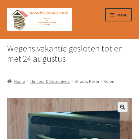
Ga
Ga
Menu
door
naar
naar
de
navigatie
inhoud
Home
Wegens vakantie gesloten tot en
Afrekenen
met 24 augustus
Algemene Voorwaarden
Home
Thrillers & Detectives
Straub, Peter – Kelen
Contact
Verzendkosten & Ophalen boeken
Winkelmand