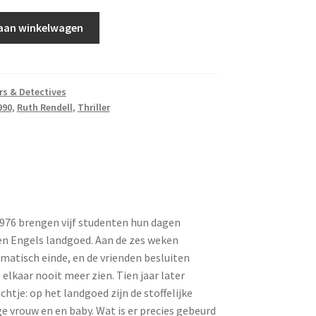
aan winkelwagen
ers & Detectives
990
,
Ruth Rendell
,
Thriller
1976 brengen vijf studenten hun dagen
en Engels landgoed. Aan de zes weken
matisch einde, en de vrienden besluiten
 elkaar nooit meer zien. Tien jaar later
ichtje: op het landgoed zijn de stoffelijke
e vrouw en en baby. Wat is er precies gebeurd