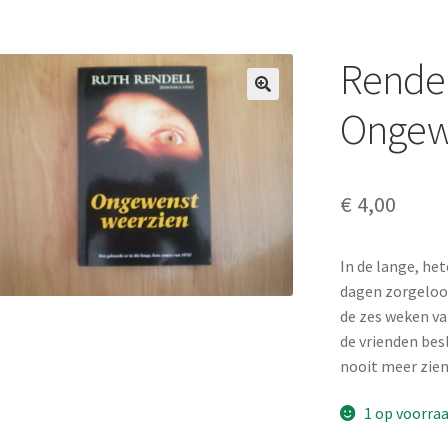
Rendel
Ongew
€
4,00
In de lange, he
dagen zorgeloos
de zes weken va
de vrienden bes
nooit meer zien
1 op voorra