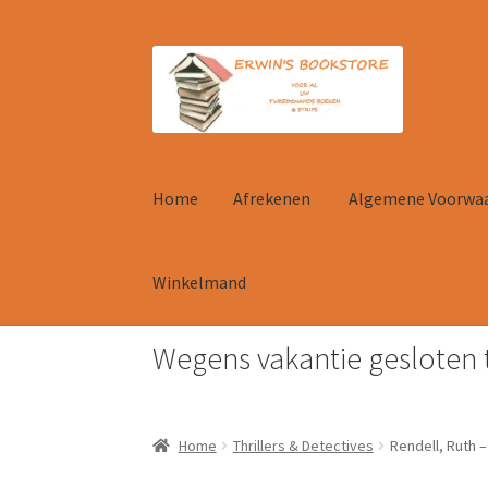
Ga
Ga
door
naar
naar
de
navigatie
inhoud
Home
Afrekenen
Algemene Voorwa
Winkelmand
Wegens vakantie gesloten 
Home
Afrekenen
Algemene Voorwaarden
Con
Home
Thrillers & Detectives
Rendell, Ruth