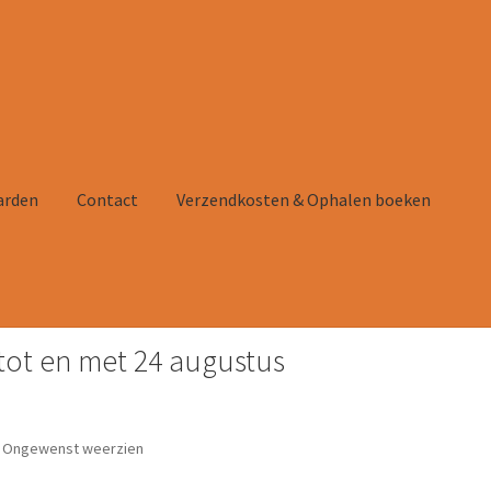
arden
Contact
Verzendkosten & Ophalen boeken
tot en met 24 augustus
tact
Verzendkosten & Ophalen boeken
Winkelmand
 – Ongewenst weerzien