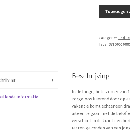
Rendell,
Toevoegen 
Ruth
-
Ongewenst
weerzien
Categorie:
Thrill
Tags:
8716051000
aantal
Beschrijving
hrijving
In de lange, hete zomer van 
ullende informatie
zorgeloos luierend door op e
vakantie komt echter een dra
uiteen te gaan met de belofte
verschijnt in de krant een ber
resten gevonden van een jong