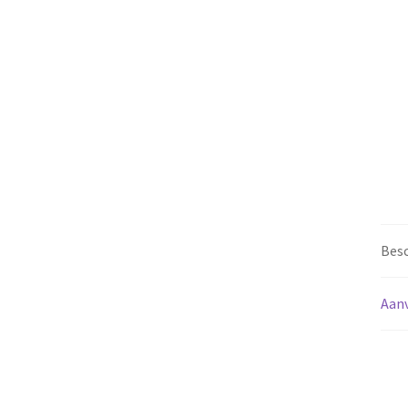
Besc
Aanv