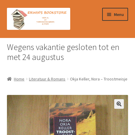
Ga
Ga
Menu
door
naar
naar
de
navigatie
inhoud
Home
Wegens vakantie gesloten tot en
Afrekenen
met 24 augustus
Algemene Voorwaarden
Home
Literatuur & Romans
Okja Keller, Nora – Troostmeisje
Contact
Verzendkosten & Ophalen boeken
Winkelmand