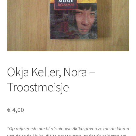
Okja Keller, Nora –
Troostmeisje
€
4,00
“Op mijn eerste nacht als nieuwe Akiko gaven ze me de kleren
van de oude Akiko, die te groot waren, zodat de soldaten om