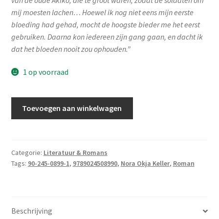
mij moesten lachen… Hoewel ik nog niet eens mijn eerste
bloeding had gehad, mocht de hoogste bieder me het eerst
gebruiken. Daarna kon iedereen zijn gang gaan, en dacht ik
dat het bloeden nooit zou ophouden.”
1 op voorraad
Okja
Toevoegen aan winkelwagen
Keller,
Nora
-
Troostmeisje
Categorie:
Literatuur & Romans
Tags:
90-245-0899-1
,
9789024508990
,
Nora Okja Keller
,
Roman
aantal
Beschrijving