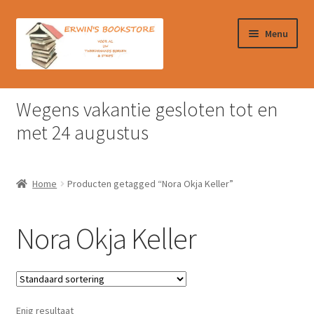
Ga
Ga
Menu
door
naar
naar
de
navigatie
inhoud
Home
Wegens vakantie gesloten tot en
Afrekenen
met 24 augustus
Algemene Voorwaarden
Home
Producten getagged “Nora Okja Keller”
Contact
Nora Okja Keller
Verzendkosten & Ophalen boeken
Winkelmand
Enig resultaat