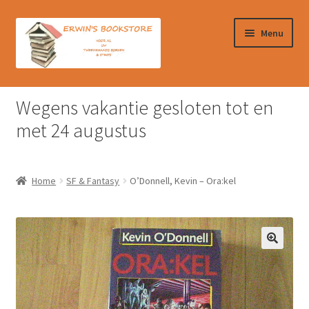
Ga
Ga
Menu
door
naar
naar
de
navigatie
inhoud
Home
Wegens vakantie gesloten tot en
Afrekenen
met 24 augustus
Algemene Voorwaarden
Home
SF & Fantasy
O’Donnell, Kevin – Ora:kel
Contact
Verzendkosten & Ophalen boeken
Winkelmand