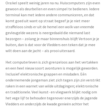
Ora:kel speelt weinig jaren na nu. Huiscomputers zijn even
gewoon als deurbellen en even simpel te bedienen. Iedere
terminal kan met iedere andere communiceren, en dat
komt goed uit want op straat begeef je je niet meer
straffeloos sinds er uit de hemel een wolk van vreemde
gevleugelde wezens is neergedaald die niemand last
bezorgen – zolang je maar binnenshuis blijft Vertoon je je
buiten, dan is dat voor de Vledders een teken dat je mee
wilt doen aan de jacht – als prooi uiteraard.
Het computerleven is zich grenzeloos aan het vertakken
en een heel nieuw soort avonturen is mogelijk geworden.
Inclusief elektronische grappen en misdaden. Eén
ondernemende jongeman ziet zich tegen zijn zin verstrikt
raken in een warnet van wilde uitdagingen; elektronische
en traditionele. Veel kunst- en vliegwerk blijkt nodig om
het vege lijf te behouden tegenover enerzijds de jagende
Vledders en anderzijds de kwade genieën achter het