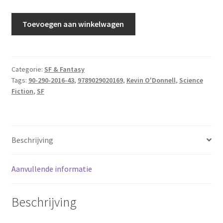
O'Donnell,
Toevoegen aan winkelwagen
Kevin
-
Ora:kel
aantal
Categorie:
SF & Fantasy
Tags:
90-290-2016-43
,
9789029020169
,
Kevin O'Donnell
,
Science
Fiction
,
SF
Beschrijving
Aanvullende informatie
Beschrijving