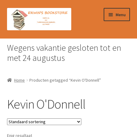
Ga
Ga
Menu
door
naar
naar
de
navigatie
inhoud
Home
Wegens vakantie gesloten tot en
Afrekenen
met 24 augustus
Algemene Voorwaarden
Home
Producten getagged “Kevin O'Donnell”
Contact
Kevin O'Donnell
Verzendkosten & Ophalen boeken
Winkelmand
Enig resultaat