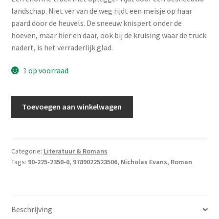
landschap. Niet ver van de weg rijdt een meisje op haar
paard door de heuvels. De sneeuw knispert onder de
hoeven, maar hier en daar, ook bij de kruising waar de truck
nadert, is het verraderlijk glad.
1 op voorraad
Evans,
Toevoegen aan winkelwagen
Nicholas
-
De
paardenfluisteraar
Categorie:
Literatuur & Romans
Tags:
90-225-2350-0
,
9789022523506
,
Nicholas Evans
,
Roman
aantal
Beschrijving