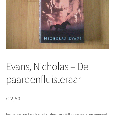
Evans, Nicholas – De
paardenfluisteraar
€
2,50
Een enorme truck met oplegger rijdt door een besneeuwd