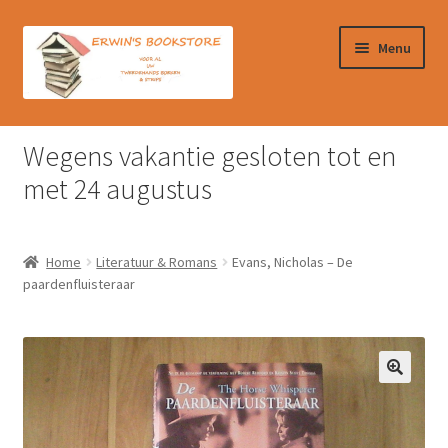
Ga
Ga
Menu
door
naar
naar
de
navigatie
inhoud
Home
Wegens vakantie gesloten tot en
Afrekenen
met 24 augustus
Algemene Voorwaarden
Home
Literatuur & Romans
Evans, Nicholas – De
Contact
paardenfluisteraar
Verzendkosten & Ophalen boeken
Winkelmand