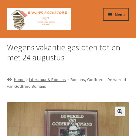
Ga
Ga
Menu
door
naar
naar
de
navigatie
inhoud
Home
Wegens vakantie gesloten tot en
Afrekenen
met 24 augustus
Algemene Voorwaarden
Home
Literatuur & Romans
Bomans, Godfried – De wereld
Contact
van Godfried Bomans
Verzendkosten & Ophalen boeken
Winkelmand