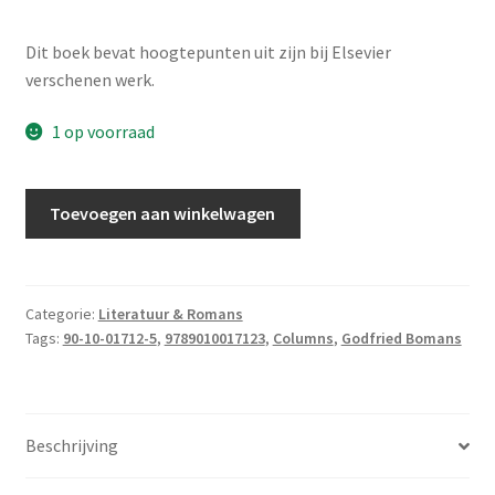
Dit boek bevat hoogtepunten uit zijn bij Elsevier
verschenen werk.
1 op voorraad
Bomans,
Toevoegen aan winkelwagen
Godfried
-
De
wereld
Categorie:
Literatuur & Romans
Tags:
90-10-01712-5
,
9789010017123
,
Columns
,
Godfried Bomans
van
Godfried
Bomans
aantal
Beschrijving