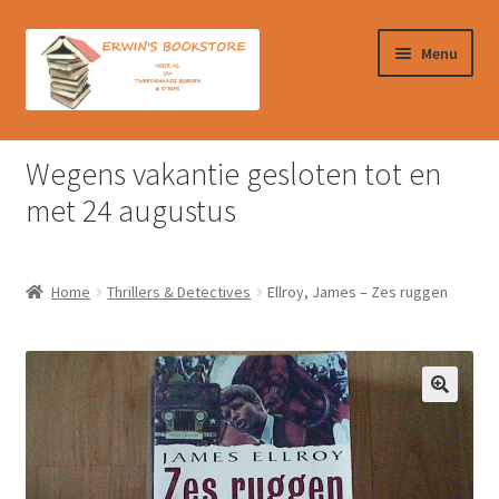
Ga
Ga
Menu
door
naar
naar
de
navigatie
inhoud
Home
Wegens vakantie gesloten tot en
Afrekenen
met 24 augustus
Algemene Voorwaarden
Home
Thrillers & Detectives
Ellroy, James – Zes ruggen
Contact
Verzendkosten & Ophalen boeken
Winkelmand