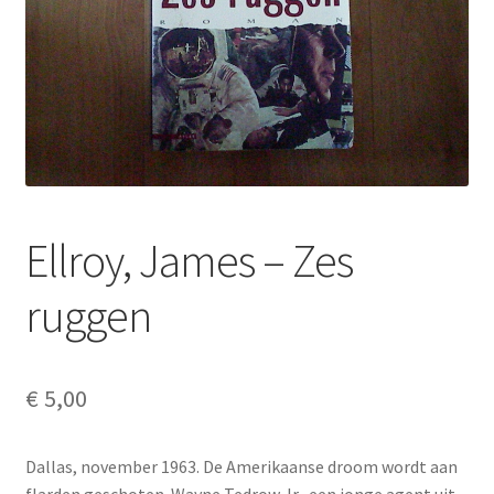
Ellroy, James – Zes
ruggen
€
5,00
Dallas, november 1963. De Amerikaanse droom wordt aan
flarden geschoten. Wayne Tedrow Jr., een jonge agent uit