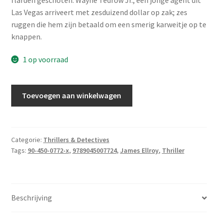
Las Vegas arriveert met zesduizend dollar op zak; zes
ruggen die hem zijn betaald om een smerig karweitje op te
knappen.
1 op voorraad
Ellroy,
Toevoegen aan winkelwagen
James
-
Zes
ruggen
Categorie:
Thrillers & Detectives
Tags:
90-450-0772-x
,
9789045007724
,
James Ellroy
,
Thriller
aantal
Beschrijving