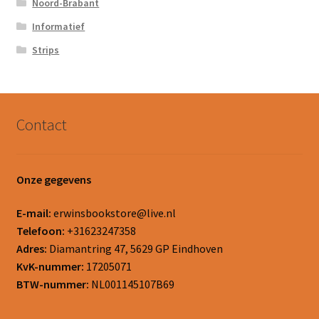
Noord-Brabant
Informatief
Strips
Contact
Onze gegevens
E-mail:
erwinsbookstore@live.nl
Telefoon:
+31623247358
Adres:
Diamantring 47, 5629 GP Eindhoven
KvK-nummer:
17205071
BTW-nummer:
NL001145107B69