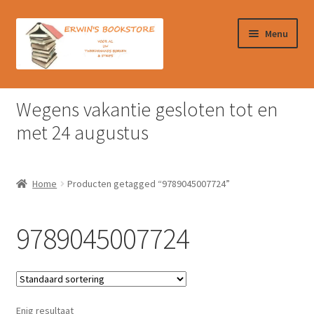
Ga
Ga
Menu
door
naar
naar
de
navigatie
inhoud
Home
Wegens vakantie gesloten tot en
Afrekenen
met 24 augustus
Algemene Voorwaarden
Home
Producten getagged “9789045007724”
Contact
9789045007724
Verzendkosten & Ophalen boeken
Winkelmand
Enig resultaat