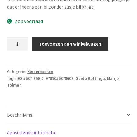
dat er ineens een bijzonder zusje bij krijgt.
2 op voorraad
Bottinga,
Toevoegen aan winkelwagen
Guido
-
Een
zusje
Categorie:
Kinderboeken
Tags:
90-5637-860-0
,
9789056378608
,
Guido Bottinga
,
Marije
uit
Tolman
een
vliegtuig
aantal
Beschrijving
Aanvullende informatie