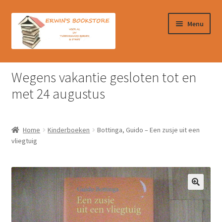
Ga
Ga
Menu
door
naar
naar
de
navigatie
inhoud
Home
Wegens vakantie gesloten tot en
Afrekenen
met 24 augustus
Algemene Voorwaarden
Home
Kinderboeken
Bottinga, Guido – Een zusje uit een
Contact
vliegtuig
Verzendkosten & Ophalen boeken
Winkelmand