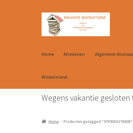
Ga
Ga
door
naar
naar
de
navigatie
inhoud
Home
Afrekenen
Algemene Voorwa
Winkelmand
Wegens vakantie gesloten 
Home
Afrekenen
Algemene Voorwaarden
Con
Home
Producten getagged “9789056378608”