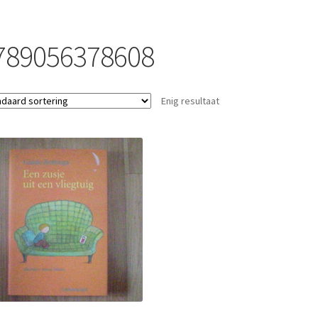
789056378608
Enig resultaat