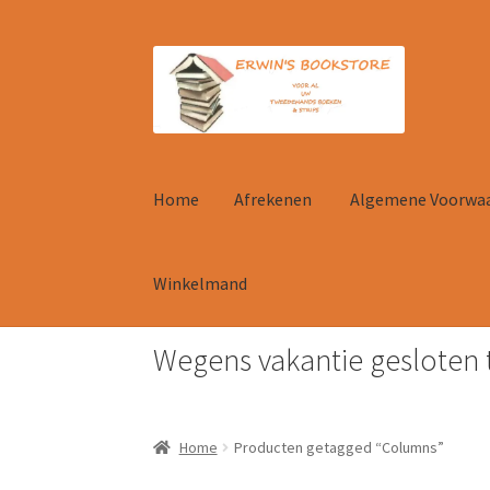
Ga
Ga
door
naar
naar
de
navigatie
inhoud
Home
Afrekenen
Algemene Voorwa
Winkelmand
Wegens vakantie gesloten 
Home
Afrekenen
Algemene Voorwaarden
Con
Home
Producten getagged “Columns”