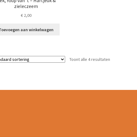
ek, Youp van ’t – Hartjeuk &
zieleczeem
€
2,00
Toevoegen aan winkelwagen
Toont alle 4 resultaten