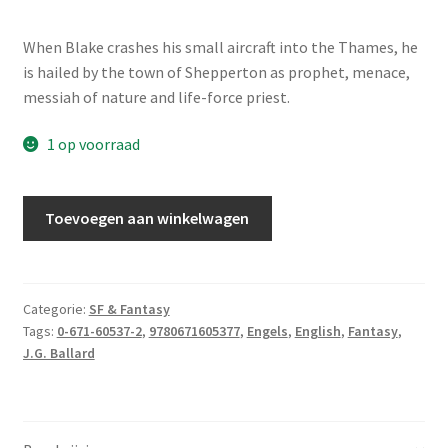
When Blake crashes his small aircraft into the Thames, he
is hailed by the town of Shepperton as prophet, menace,
messiah of nature and life-force priest.
1 op voorraad
Ballard,
Toevoegen aan winkelwagen
J.G.
-
The
unlimited
Categorie:
SF & Fantasy
Tags:
0-671-60537-2
,
9780671605377
,
Engels
,
English
,
Fantasy
,
dream
J.G. Ballard
company
aantal