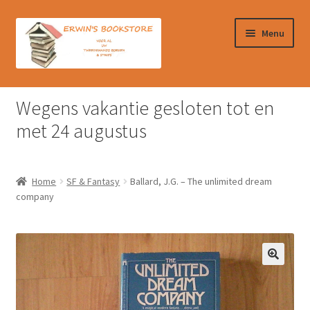
Ga
Ga
Menu
door
naar
naar
de
navigatie
inhoud
Home
Wegens vakantie gesloten tot en
Afrekenen
met 24 augustus
Algemene Voorwaarden
Home
SF & Fantasy
Ballard, J.G. – The unlimited dream
Contact
company
Verzendkosten & Ophalen boeken
Winkelmand