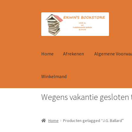
Ga
Ga
door
naar
naar
de
navigatie
inhoud
Home
Afrekenen
Algemene Voorwa
Winkelmand
Wegens vakantie gesloten 
Home
Afrekenen
Algemene Voorwaarden
Con
Home
Producten getagged “J.G. Ballard”