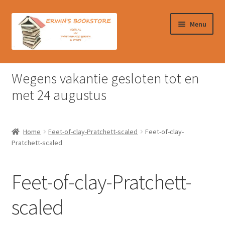
Ga
Ga
Menu
door
naar
naar
de
navigatie
inhoud
Home
Wegens vakantie gesloten tot en
Afrekenen
met 24 augustus
Algemene Voorwaarden
Home
Feet-of-clay-Pratchett-scaled
Feet-of-clay-
Contact
Pratchett-scaled
Verzendkosten & Ophalen boeken
Feet-of-clay-Pratchett-
Winkelmand
scaled