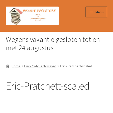
Ga
Ga
Menu
door
naar
naar
de
navigatie
inhoud
Home
Wegens vakantie gesloten tot en
Afrekenen
met 24 augustus
Algemene Voorwaarden
Home
Eric-Pratchett-scaled
Eric-Pratchett-scaled
Contact
Eric-Pratchett-scaled
Verzendkosten & Ophalen boeken
Winkelmand