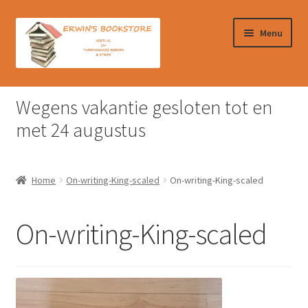
Ga
Ga
Menu
door
naar
naar
de
navigatie
inhoud
Home
Wegens vakantie gesloten tot en
Afrekenen
met 24 augustus
Algemene Voorwaarden
Home
On-writing-King-scaled
On-writing-King-scaled
Contact
On-writing-King-scaled
Verzendkosten & Ophalen boeken
Winkelmand