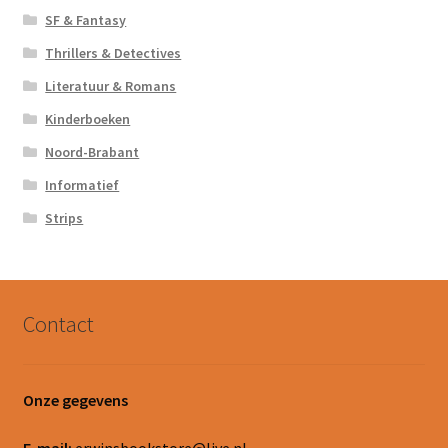
SF & Fantasy
Thrillers & Detectives
Literatuur & Romans
Kinderboeken
Noord-Brabant
Informatief
Strips
Contact
Onze gegevens
E-mail:
erwinsbookstore@live.nl