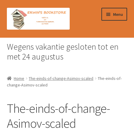
Ga
Ga
Menu
door
naar
naar
de
navigatie
inhoud
Home
Wegens vakantie gesloten tot en
Afrekenen
met 24 augustus
Algemene Voorwaarden
Home
The-einds-of-change-Asimov-scaled
The-einds-of-
Contact
change-Asimov-scaled
Verzendkosten & Ophalen boeken
The-einds-of-change-
Winkelmand
Asimov-scaled