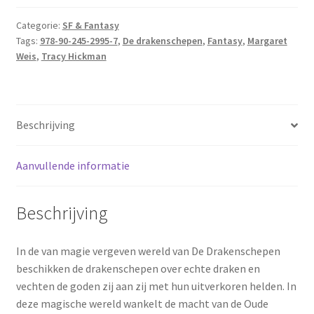
Hickman,
Tracy
Categorie:
SF & Fantasy
Tags:
978-90-245-2995-7
,
De drakenschepen
,
Fantasy
,
Margaret
-
Weis
,
Tracy Hickman
Het
geheim
van
de
Beschrijving
draak
aantal
Aanvullende informatie
Beschrijving
In de van magie vergeven wereld van De Drakenschepen
beschikken de drakenschepen over echte draken en
vechten de goden zij aan zij met hun uitverkoren helden. In
deze magische wereld wankelt de macht van de Oude