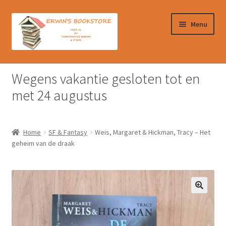
Ga
Ga
Menu
door
naar
naar
de
navigatie
inhoud
Home
Wegens vakantie gesloten tot en
Afrekenen
met 24 augustus
Algemene Voorwaarden
Home
SF & Fantasy
Weis, Margaret & Hickman, Tracy – Het
Contact
geheim van de draak
Verzendkosten & Ophalen boeken
Winkelmand