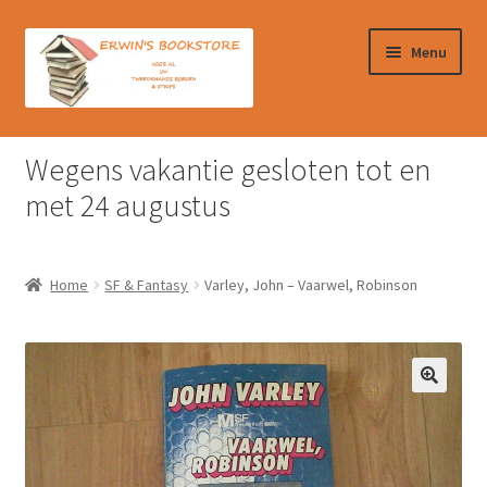
Ga
Ga
Menu
door
naar
naar
de
navigatie
inhoud
Home
Wegens vakantie gesloten tot en
Afrekenen
met 24 augustus
Algemene Voorwaarden
Home
SF & Fantasy
Varley, John – Vaarwel, Robinson
Contact
Verzendkosten & Ophalen boeken
Winkelmand