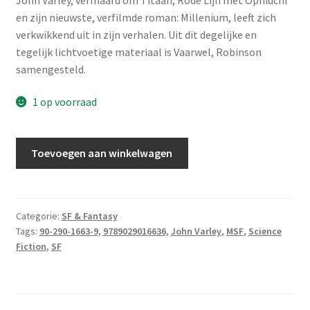
en zijn nieuwste, verfilmde roman: Millenium, leeft zich
verkwikkend uit in zijn verhalen. Uit dit degelijke en
tegelijk lichtvoetige materiaal is Vaarwel, Robinson
samengesteld.
1 op voorraad
Varley,
Toevoegen aan winkelwagen
John
-
Vaarwel,
Robinson
Categorie:
SF & Fantasy
Tags:
90-290-1663-9
,
9789029016636
,
John Varley
,
MSF
,
Science
aantal
Fiction
,
SF