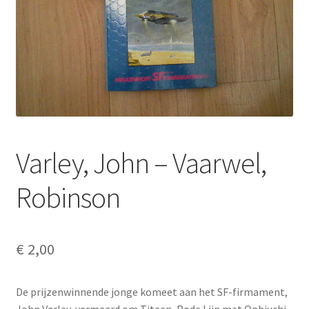
Varley, John – Vaarwel,
Robinson
€
2,00
De prijzenwinnende jonge komeet aan het SF-firmament,
John Varley, vermaard om Titaan, Rode Lijn met Ophiuchi