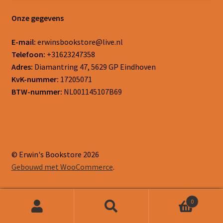
Onze gegevens
E-mail:
erwinsbookstore@live.nl
Telefoon:
+31623247358
Adres:
Diamantring 47, 5629 GP Eindhoven
KvK-nummer:
17205071
BTW-nummer:
NL001145107B69
© Erwin's Bookstore 2026
Gebouwd met WooCommerce
.
0
Zoeken
Zoeken