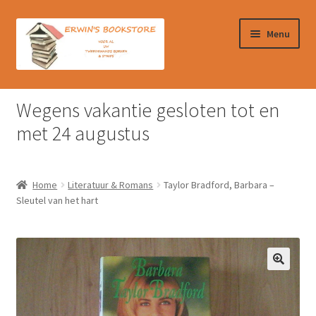
Ga
Ga
Menu
door
naar
naar
de
navigatie
inhoud
Home
Wegens vakantie gesloten tot en
Afrekenen
met 24 augustus
Algemene Voorwaarden
Home
Literatuur & Romans
Taylor Bradford, Barbara –
Contact
Sleutel van het hart
Verzendkosten & Ophalen boeken
Winkelmand