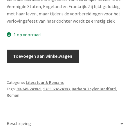
Verenigde Staten, Engeland en Frankrijk. Zij lijkt gelukkig
met haar leven, maar tijdens de voorbereidingen voor het
verlovingsfeest van haar dochter wordt ze ernstig ziek.
1 op voorraad
Taylor
Toevoegen aan winkelwagen
Bradford,
Barbara
-
Sleutel
Categorie:
Literatuur & Romans
Tags:
90-245-2498-9
,
9789024524983
,
Barbara Taylor Bradford
,
van
Roman
het
hart
aantal
Beschrijving