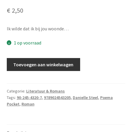
€
2,50
Ik wilde dat ik bij jou woonde…
1 op voorraad
Steel,
Toevoegen aan winkelwagen
Danielle
-
De
lange
Categorie:
Literatuur & Romans
Tags:
90-245-4320-7
,
9789024543205
,
Danielle Steel
,
Poema
weg
Pocket
,
Roman
naar
huis
aantal