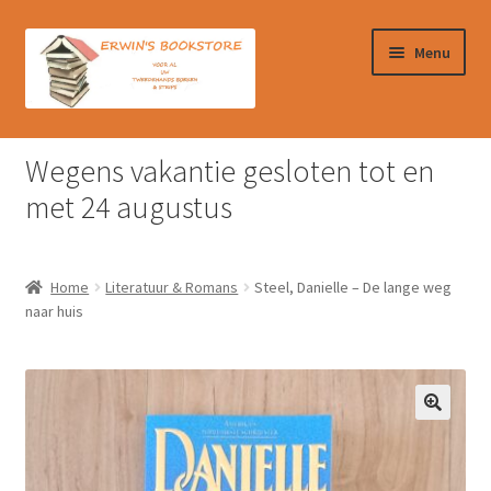
Ga
Ga
Menu
door
naar
naar
de
navigatie
inhoud
Home
Wegens vakantie gesloten tot en
Afrekenen
met 24 augustus
Algemene Voorwaarden
Home
Literatuur & Romans
Steel, Danielle – De lange weg
Contact
naar huis
Verzendkosten & Ophalen boeken
Winkelmand