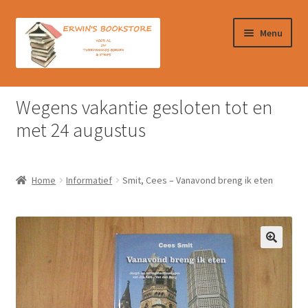
Ga
Ga
Menu
door
naar
naar
de
navigatie
inhoud
Home
Wegens vakantie gesloten tot en
Afrekenen
met 24 augustus
Algemene Voorwaarden
Home
Informatief
Smit, Cees – Vanavond breng ik eten
Contact
Verzendkosten & Ophalen boeken
Winkelmand