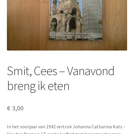
Smit, Cees – Vanavond
breng ik eten
€
3,00
In het voorjaar van 1942 vertrok Johanna Catharina Kats –
Van den Berg op 17-jarige leeftijd met haar moeder naar