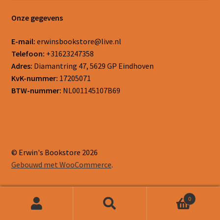
Onze gegevens
E-mail:
erwinsbookstore@live.nl
Telefoon:
+31623247358
Adres:
Diamantring 47, 5629 GP Eindhoven
KvK-nummer:
17205071
BTW-nummer:
NL001145107B69
© Erwin's Bookstore 2026
Gebouwd met WooCommerce
.
0
Zoeken
Zoeken