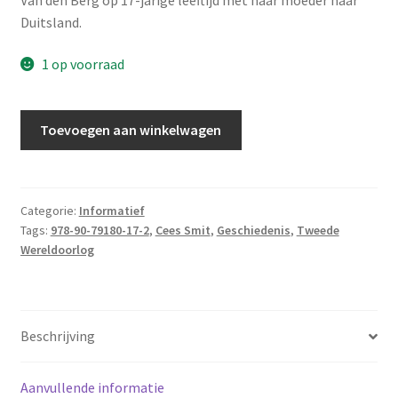
Duitsland.
1 op voorraad
Smit,
Toevoegen aan winkelwagen
Cees
-
Vanavond
breng
Categorie:
Informatief
Tags:
978-90-79180-17-2
,
Cees Smit
,
Geschiedenis
,
Tweede
ik
Wereldoorlog
eten
aantal
Beschrijving
Aanvullende informatie