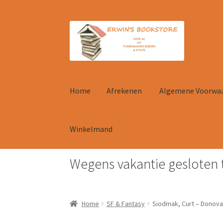
Ga
Ga
door
naar
naar
de
navigatie
inhoud
Home
Afrekenen
Algemene Voorwa
Winkelmand
Wegens vakantie gesloten 
Home
Afrekenen
Algemene Voorwaarden
Con
Home
SF & Fantasy
Siodmak, Curt – Donova