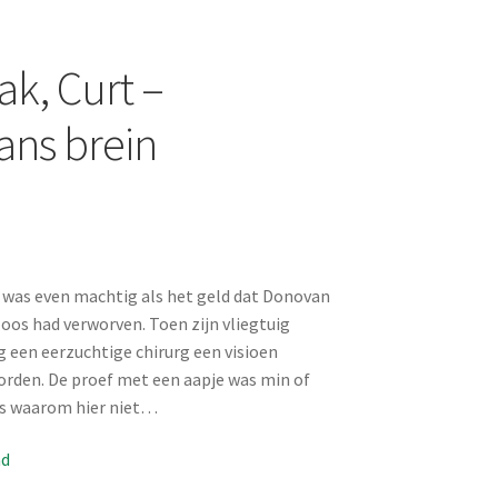
k, Curt –
ns brein
 was even machtig als het geld dat Donovan
os had verworven. Toen zijn vliegtuig
g een eerzuchtige chirurg een visioen
orden. De proef met een aapje was min of
us waarom hier niet…
ad