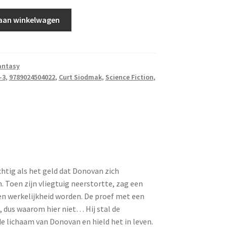
aan winkelwagen
antasy
-3
,
9789024504022
,
Curt Siodmak
,
Science Fiction
,
tig als het geld dat Donovan zich
Toen zijn vliegtuig neerstortte, zag een
oen werkelijkheid worden. De proef met een
, dus waarom hier niet… Hij stal de
e lichaam van Donovan en hield het in leven.