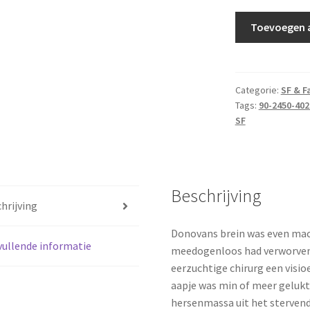
Siodmak,
Toevoegen 
Curt
-
Donovans
brein
Categorie:
SF & F
Tags:
90-2450-402
aantal
SF
Beschrijving
hrijving
Donovans brein was even mach
ullende informatie
meedogenloos had verworven. 
eerzuchtige chirurg een visi
aapje was min of meer gelukt
hersenmassa uit het stervend