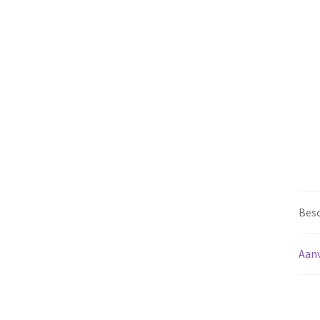
Besc
Aanv