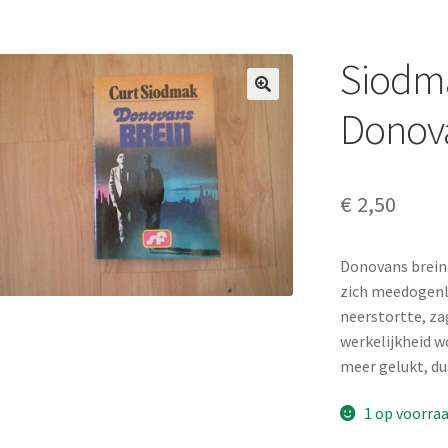
Siodma
Donova
€
2,50
Donovans brein
zich meedogenlo
neerstortte, za
werkelijkheid w
meer gelukt, d
1 op voorra