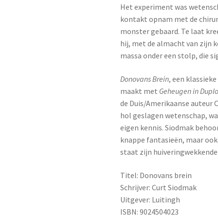
Het experiment was wetenscha
kontakt opnam met de chirur
monster gebaard. Te laat kree
hij, met de almacht van zijn 
massa onder een stolp, die si
Donovans Brein
, een klassieke
maakt met
Geheugen in Dupl
de Duis/Amerikaanse auteur C
hol geslagen wetenschap, waa
eigen kennis. Siodmak behoort
knappe fantasieën, maar ook
staat zijn huiveringwekkend
Titel: Donovans brein
Schrijver: Curt Siodmak
Uitgever: Luitingh
ISBN: 9024504023