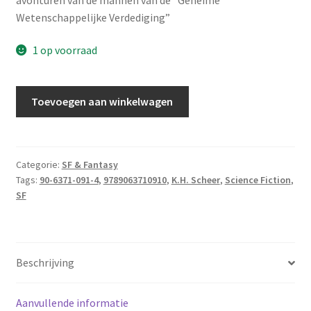
Wetenschappelijke Verdediging”
1 op voorraad
Scheer,
Toevoegen aan winkelwagen
K.H.
-
Onderneming
Pegasus
Categorie:
SF & Fantasy
Tags:
90-6371-091-4
,
9789063710910
,
K.H. Scheer
,
Science Fiction
,
aantal
SF
Beschrijving
Aanvullende informatie