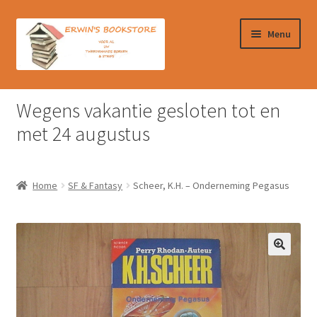
Ga
Ga
Menu
door
naar
naar
de
navigatie
inhoud
Home
Wegens vakantie gesloten tot en
Afrekenen
met 24 augustus
Algemene Voorwaarden
Home
SF & Fantasy
Scheer, K.H. – Onderneming Pegasus
Contact
Verzendkosten & Ophalen boeken
Winkelmand