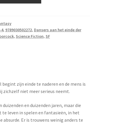
antasy
-4
,
9789030502272
,
Dansers aan het einde der
oorcock
,
Science Fiction
,
SF
l begint zijn einde te naderen en de mens is
j zichzelf niet meer serieus neemt.
an duizenden en duizenden jaren, maar die
t te leven in spelen en fantasieën, in het
 absurde. Er is trouwens weinig anders te