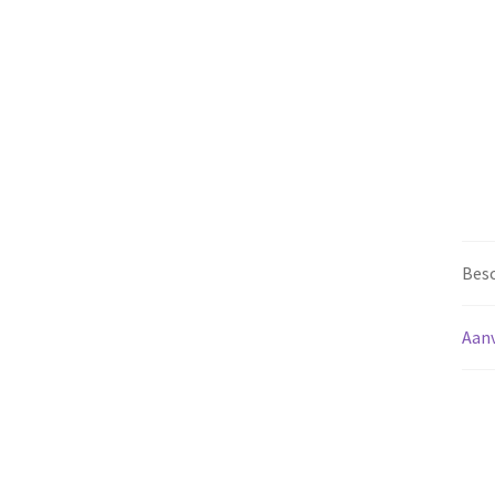
Besc
Aanv