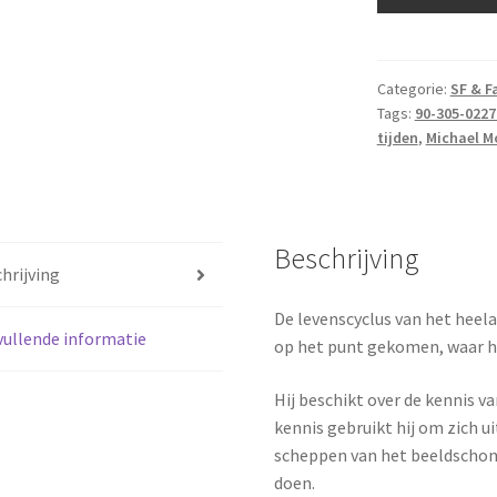
Michael
-
Het
lege
Categorie:
SF & F
Tags:
90-305-0227
land
tijden
,
Michael M
aantal
Beschrijving
hrijving
De levenscyclus van het heela
ullende informatie
op het punt gekomen, waar hi
Hij beschikt over de kennis v
kennis gebruikt hij om zich ui
scheppen van het beeldschone
doen.