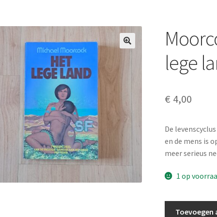
Moorco
lege l
€
4,00
De levenscyclus
en de mens is o
meer serieus n
1 op voorra
Moorcock,
Toevoegen 