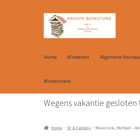
Ga
Ga
door
naar
naar
de
navigatie
inhoud
Home
Afrekenen
Algemene Voorwa
Winkelmand
Wegens vakantie gesloten 
Home
Afrekenen
Algemene Voorwaarden
Con
Home
SF & Fantasy
Moorcock, Michael – He