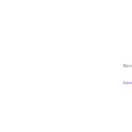
Besc
Aanv