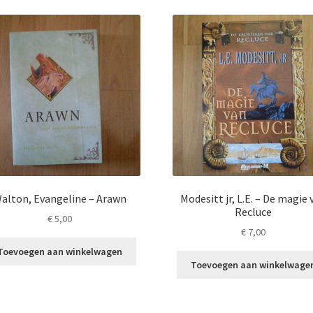
alton, Evangeline – Arawn
Modesitt jr, L.E. – De magie 
Recluce
€
5,00
€
7,00
Toevoegen aan winkelwagen
Toevoegen aan winkelwage