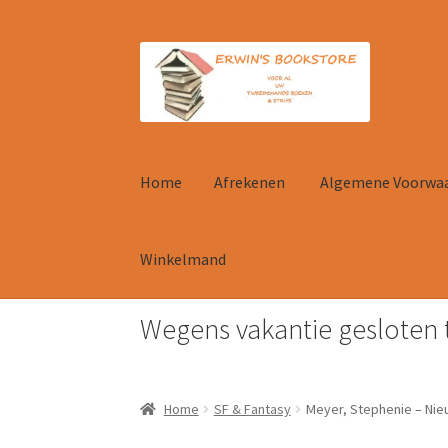
Ga
Ga
door
naar
naar
de
navigatie
inhoud
Home
Afrekenen
Algemene Voorwa
Winkelmand
Wegens vakantie gesloten 
Home
Afrekenen
Algemene Voorwaarden
Con
Home
SF & Fantasy
Meyer, Stephenie – Ni