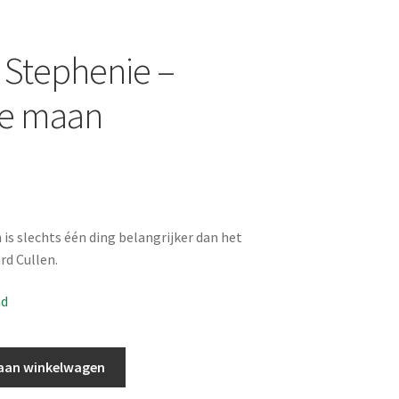
 Stephenie –
e maan
 is slechts één ding belangrijker dan het
rd Cullen.
ad
aan winkelwagen