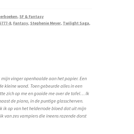
derboeken
,
SF & Fantasy
5777-8
,
Fantasy
,
Stephenie Meyer
,
Twilight Saga
,
k mijn vinger openhaalde aan het papier. Een
de kleine wond. Toen gebeurde alles in een
tte zich op me en gooide me over de tafel… Ik
naast de piano, in de puntige glasscherven.
k ik op van het helderrode bloed dat uit mijn
ik van zes vampiers die ineens razende dorst