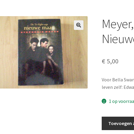
Meyer,
Nieuw
€
5,00
Voor Bella Swan
leven zelf: Edwa
1 op voorra
Meyer,
Toevoegen 
Stephenie