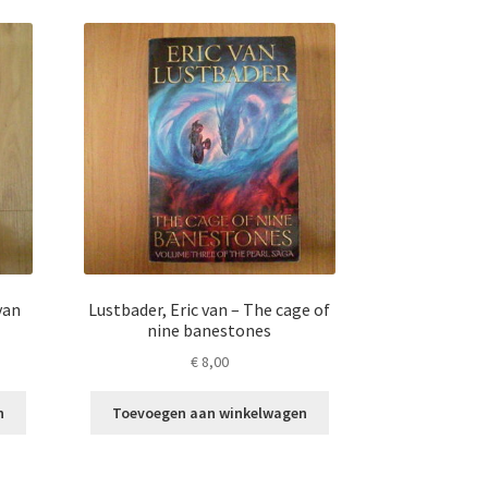
van
Lustbader, Eric van – The cage of
nine banestones
€
8,00
n
Toevoegen aan winkelwagen