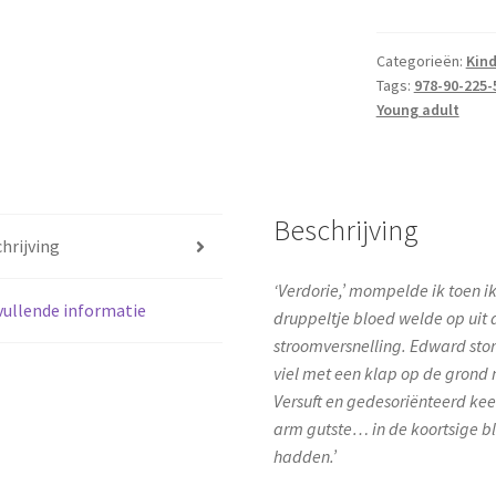
-
Nieuwe
maan
Categorieën:
Kin
Tags:
978-90-225-
aantal
Young adult
Beschrijving
hrijving
‘Verdorie,’ mompelde ik toen i
ullende informatie
druppeltje bloed welde op uit 
stroomversnelling. Edward stor
viel met een klap op de grond 
Versuft en gedesoriënteerd kee
arm gutste… in de koortsige bl
hadden.’