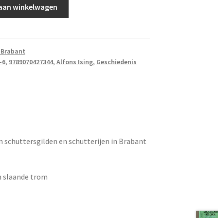
aan winkelwagen
-Brabant
-6
,
9789070427344
,
Alfons Ising
,
Geschiedenis
 schuttersgilden en schutterijen in Brabant
en slaande trom