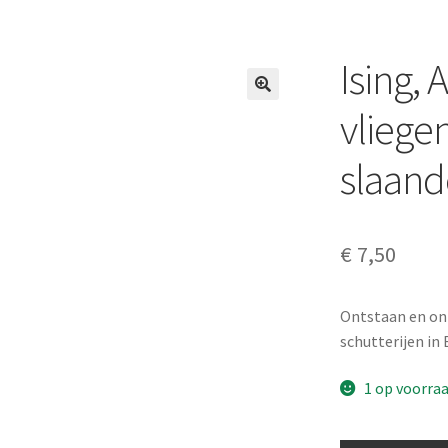
Ising, 
vliege
slaand
€
7,50
Ontstaan en ont
schutterijen in
1 op voorra