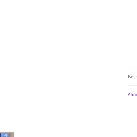
Besc
Aanv