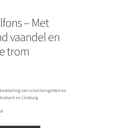
Alfons – Met
nd vaandel en
e trom
wikkeling van schuttersgilden en
 Brabant en Limburg.
ad