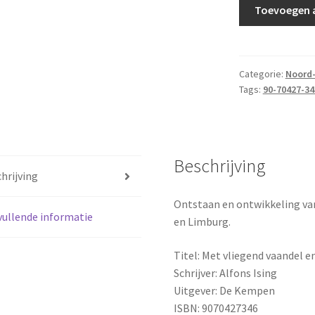
Ising,
Toevoegen 
Alfons
-
Met
vliegend
Categorie:
Noord
Tags:
90-70427-34
vaandel
en
slaande
trom
aantal
Beschrijving
hrijving
Ontstaan en ontwikkeling van
ullende informatie
en Limburg.
Titel: Met vliegend vaandel 
Schrijver: Alfons Ising
Uitgever: De Kempen
ISBN: 9070427346