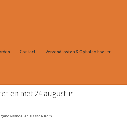
arden
Contact
Verzendkosten & Ophalen boeken
tot en met 24 augustus
tact
Verzendkosten & Ophalen boeken
Winkelmand
liegend vaandel en slaande trom