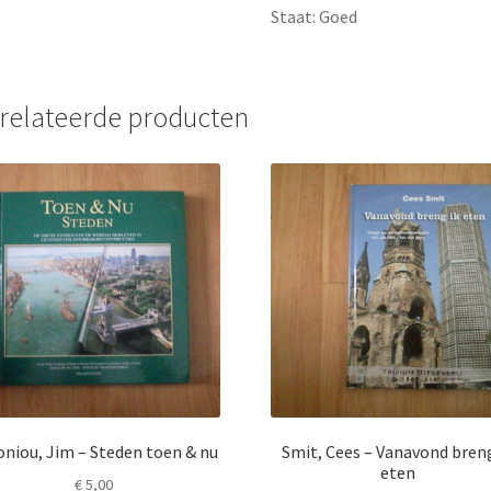
Staat: Goed
relateerde producten
niou, Jim – Steden toen & nu
Smit, Cees – Vanavond breng
eten
€
5,00