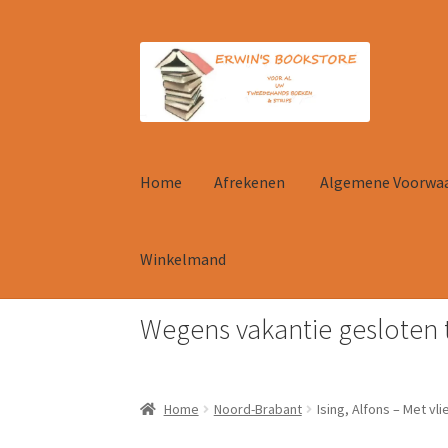
Ga
Ga
door
naar
naar
de
navigatie
inhoud
Home
Afrekenen
Algemene Voorwa
Winkelmand
Wegens vakantie gesloten 
Home
Afrekenen
Algemene Voorwaarden
Con
Home
Noord-Brabant
Ising, Alfons – Met v