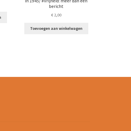
in 1945/ #Vrijheid: meer dan een
bericht
€
2,00
n
Toevoegen aan winkelwagen