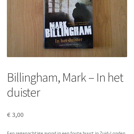
Billingham, Mark – In het
duister
€
3,00
Een regenachtige avond in een foute buurt in Zuid-Londen.