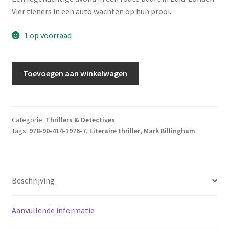
Vier tieners in een auto wachten op hun prooi.
1 op voorraad
Billingham,
Toevoegen aan winkelwagen
Mark
-
In
het
Categorie:
Thrillers & Detectives
Tags:
978-90-414-1976-7
,
Literaire thriller
,
Mark Billingham
duister
aantal
Beschrijving
Aanvullende informatie