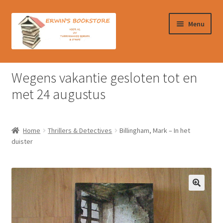
Ga
Ga
Menu
door
naar
naar
de
navigatie
inhoud
Home
Wegens vakantie gesloten tot en
Afrekenen
met 24 augustus
Algemene Voorwaarden
Home
Thrillers & Detectives
Billingham, Mark – In het
Contact
duister
Verzendkosten & Ophalen boeken
Winkelmand