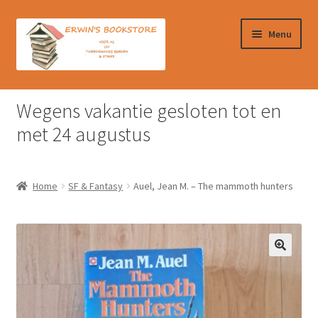
Ga
Ga
Menu
door
naar
naar
de
navigatie
inhoud
Home
Wegens vakantie gesloten tot en
Afrekenen
met 24 augustus
Algemene Voorwaarden
Home
SF & Fantasy
Auel, Jean M. – The mammoth hunters
Contact
Verzendkosten & Ophalen boeken
Winkelmand