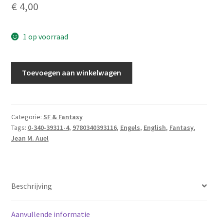
€
4,00
1 op voorraad
Auel,
Toevoegen aan winkelwagen
Jean
M.
-
The
Categorie:
SF & Fantasy
Tags:
0-340-39311-4
,
9780340393116
,
Engels
,
English
,
Fantasy
,
mammoth
Jean M. Auel
hunters
aantal
Beschrijving
Aanvullende informatie