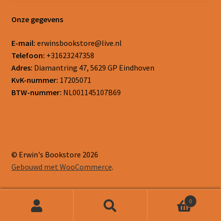
Onze gegevens
E-mail:
erwinsbookstore@live.nl
Telefoon:
+31623247358
Adres:
Diamantring 47, 5629 GP Eindhoven
KvK-nummer:
17205071
BTW-nummer:
NL001145107B69
© Erwin's Bookstore 2026
Gebouwd met WooCommerce
.
0
Zoeken
Zoeken