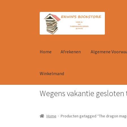
Ga
Ga
door
naar
naar
de
navigatie
inhoud
Home
Afrekenen
Algemene Voorwa
Winkelmand
Wegens vakantie gesloten 
Home
Afrekenen
Algemene Voorwaarden
Con
Home
Producten getagged “The dragon mag