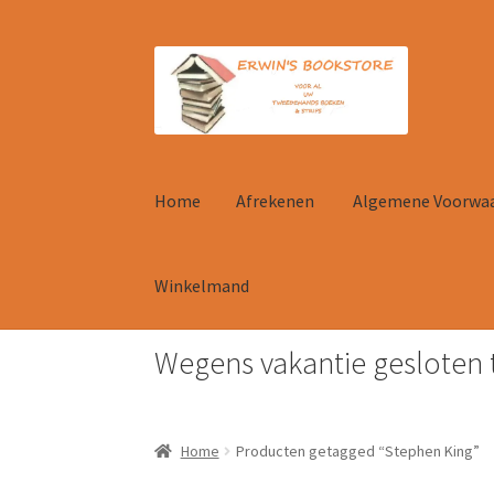
Ga
Ga
door
naar
naar
de
navigatie
inhoud
Home
Afrekenen
Algemene Voorwa
Winkelmand
Wegens vakantie gesloten 
Home
Afrekenen
Algemene Voorwaarden
Con
Home
Producten getagged “Stephen King”