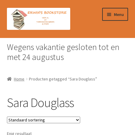
Ga
Ga
Menu
door
naar
naar
de
navigatie
inhoud
Home
Wegens vakantie gesloten tot en
Afrekenen
met 24 augustus
Algemene Voorwaarden
Home
Producten getagged “Sara Douglass”
Contact
Sara Douglass
Verzendkosten & Ophalen boeken
Winkelmand
Enig resultaat