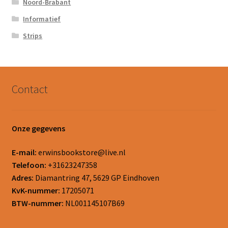
Noord-Brabant
Informatief
Strips
Contact
Onze gegevens
E-mail:
erwinsbookstore@live.nl
Telefoon:
+31623247358
Adres:
Diamantring 47, 5629 GP Eindhoven
KvK-nummer:
17205071
BTW-nummer:
NL001145107B69