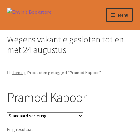
Ga
Ga
Menu
door
naar
naar
de
Home
navigatie
inhoud
Wegens vakantie gesloten tot en
Afrekenen
met 24 augustus
Algemene Voorwaarden
Home
Producten getagged “Pramod Kapoor”
Contact
Pramod Kapoor
Verzendkosten & Ophalen boeken
Winkelmand
Enig resultaat