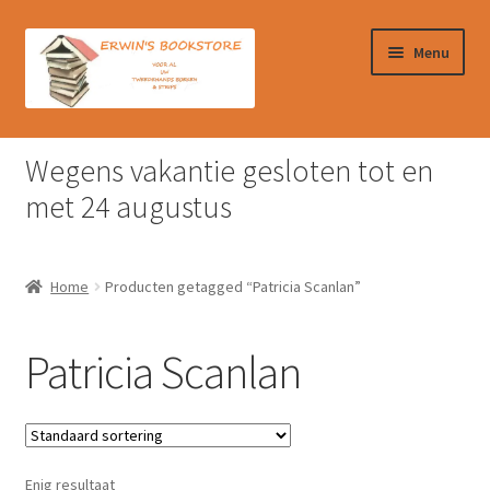
Ga
Ga
Menu
door
naar
naar
de
navigatie
inhoud
Home
Wegens vakantie gesloten tot en
Afrekenen
met 24 augustus
Algemene Voorwaarden
Home
Producten getagged “Patricia Scanlan”
Contact
Patricia Scanlan
Verzendkosten & Ophalen boeken
Winkelmand
Enig resultaat