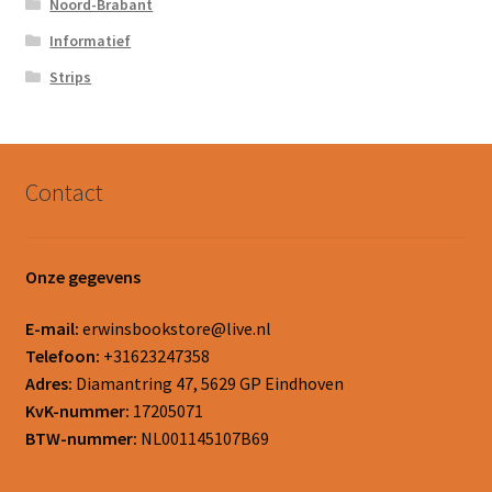
Noord-Brabant
Informatief
Strips
Contact
Onze gegevens
E-mail:
erwinsbookstore@live.nl
Telefoon:
+31623247358
Adres:
Diamantring 47, 5629 GP Eindhoven
KvK-nummer:
17205071
BTW-nummer:
NL001145107B69