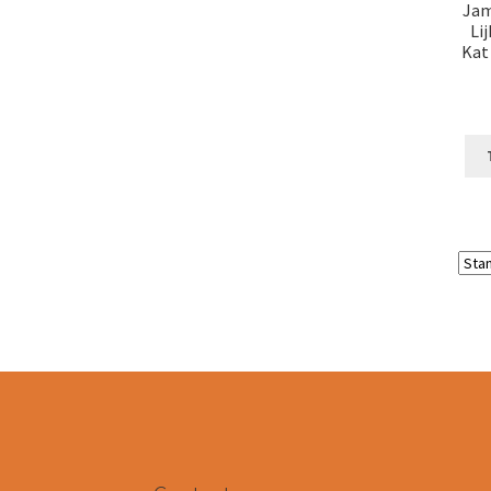
Jam
Li
Kat