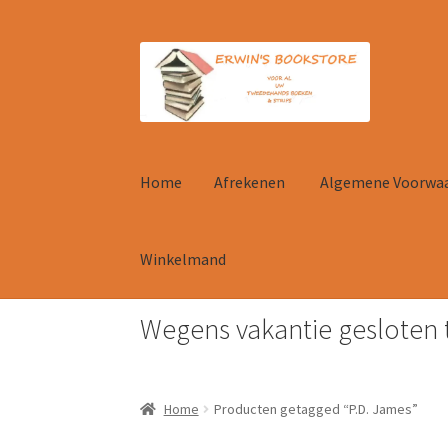
Ga
Ga
door
naar
naar
de
navigatie
inhoud
Home
Afrekenen
Algemene Voorwa
Winkelmand
Wegens vakantie gesloten 
Home
Afrekenen
Algemene Voorwaarden
Con
Home
Producten getagged “P.D. James”