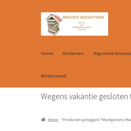
Ga
Ga
door
naar
naar
de
navigatie
inhoud
Home
Afrekenen
Algemene Voorwa
Winkelmand
Wegens vakantie gesloten 
Home
Afrekenen
Algemene Voorwaarden
Con
Home
Producten getagged “Montgomery Mar