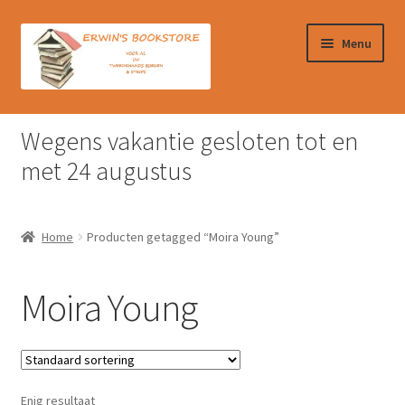
Ga
Ga
Menu
door
naar
naar
de
navigatie
inhoud
Home
Wegens vakantie gesloten tot en
Afrekenen
met 24 augustus
Algemene Voorwaarden
Home
Producten getagged “Moira Young”
Contact
Moira Young
Verzendkosten & Ophalen boeken
Winkelmand
Enig resultaat