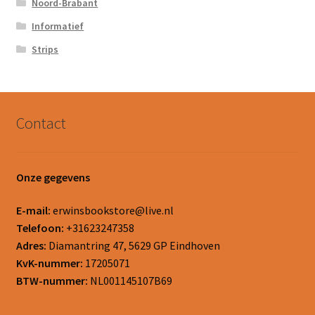
Noord-Brabant
Informatief
Strips
Contact
Onze gegevens
E-mail:
erwinsbookstore@live.nl
Telefoon:
+31623247358
Adres:
Diamantring 47, 5629 GP Eindhoven
KvK-nummer:
17205071
BTW-nummer:
NL001145107B69