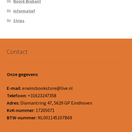
Noord-Brabant
Informatief
Strips
Contact
Onze gegevens
E-mail:
erwinsbookstore@live.nl
Telefoon:
+31623247358
Adres:
Diamantring 47, 5629 GP Eindhoven
KvK-nummer:
17205071
BTW-nummer:
NL001145107B69