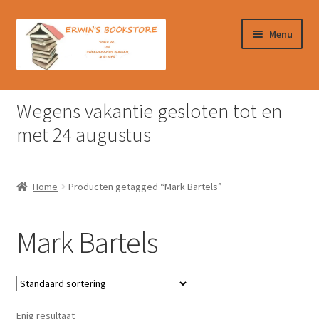
Ga
Ga
Menu
door
naar
naar
de
navigatie
inhoud
Home
Wegens vakantie gesloten tot en
Afrekenen
met 24 augustus
Algemene Voorwaarden
Home
Producten getagged “Mark Bartels”
Contact
Mark Bartels
Verzendkosten & Ophalen boeken
Winkelmand
Enig resultaat