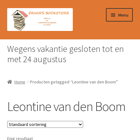
Ga
Ga
Menu
door
naar
naar
de
navigatie
inhoud
Home
Wegens vakantie gesloten tot en
Afrekenen
met 24 augustus
Algemene Voorwaarden
Home
Producten getagged “Leontine van den Boom”
Contact
Leontine van den Boom
Verzendkosten & Ophalen boeken
Winkelmand
Enig resultaat