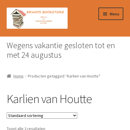
Ga
Ga
Menu
door
naar
naar
de
navigatie
inhoud
Home
Wegens vakantie gesloten tot en
Afrekenen
met 24 augustus
Algemene Voorwaarden
Home
Producten getagged “Karlien van Houtte”
Contact
Karlien van Houtte
Verzendkosten & Ophalen boeken
Winkelmand
Toont alle 3 resultaten