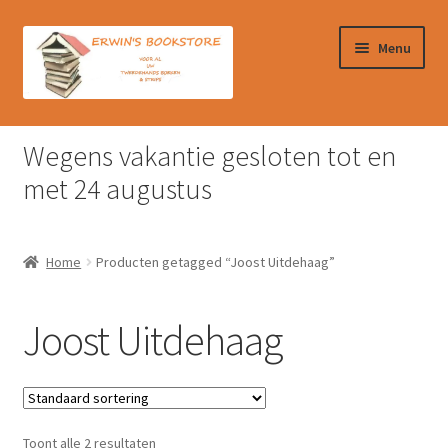
Ga
Ga
Menu
door
naar
naar
de
navigatie
inhoud
Home
Wegens vakantie gesloten tot en
Afrekenen
met 24 augustus
Algemene Voorwaarden
Home
Producten getagged “Joost Uitdehaag”
Contact
Joost Uitdehaag
Verzendkosten & Ophalen boeken
Winkelmand
Toont alle 2 resultaten