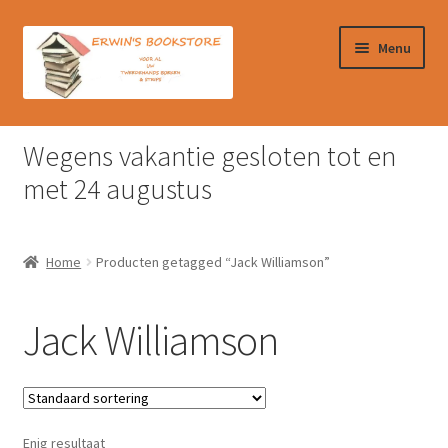
Ga
Ga
Menu
door
naar
naar
de
navigatie
inhoud
Home
Wegens vakantie gesloten tot en
Afrekenen
met 24 augustus
Algemene Voorwaarden
Home
Producten getagged “Jack Williamson”
Contact
Jack Williamson
Verzendkosten & Ophalen boeken
Winkelmand
Enig resultaat