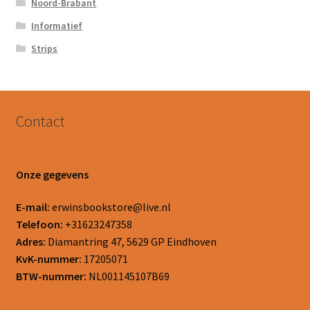
Noord-Brabant
Informatief
Strips
Contact
Onze gegevens
E-mail:
erwinsbookstore@live.nl
Telefoon:
+31623247358
Adres:
Diamantring 47, 5629 GP Eindhoven
KvK-nummer:
17205071
BTW-nummer:
NL001145107B69