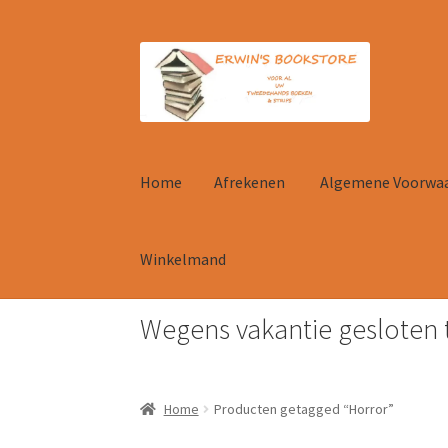
Ga
Ga
door
naar
naar
de
navigatie
inhoud
Home
Afrekenen
Algemene Voorwa
Winkelmand
Wegens vakantie gesloten 
Home
Afrekenen
Algemene Voorwaarden
Con
Home
Producten getagged “Horror”