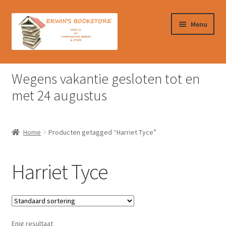
Ga
Ga
Menu
door
naar
naar
de
navigatie
inhoud
Home
Wegens vakantie gesloten tot en
Afrekenen
met 24 augustus
Algemene Voorwaarden
Home
Producten getagged “Harriet Tyce”
Contact
Harriet Tyce
Verzendkosten & Ophalen boeken
Winkelmand
Enig resultaat