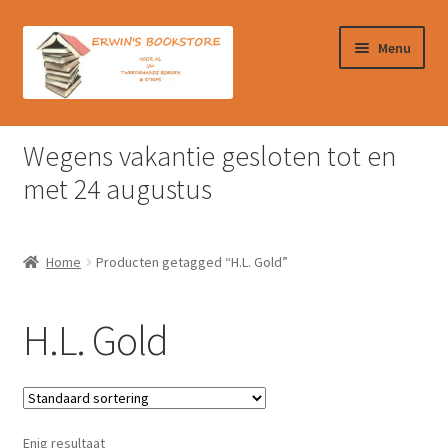
Ga
Ga
Menu
door
naar
naar
de
navigatie
inhoud
Home
Wegens vakantie gesloten tot en
Afrekenen
met 24 augustus
Algemene Voorwaarden
Home
Producten getagged “H.L. Gold”
Contact
H.L. Gold
Verzendkosten & Ophalen boeken
Winkelmand
Enig resultaat