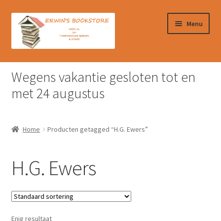
Ga
Ga
Menu
door
naar
naar
de
navigatie
inhoud
Home
Wegens vakantie gesloten tot en
Afrekenen
met 24 augustus
Algemene Voorwaarden
Home
Producten getagged “H.G. Ewers”
Contact
H.G. Ewers
Verzendkosten & Ophalen boeken
Winkelmand
Enig resultaat